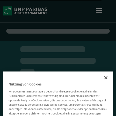
Nutzung von Cookies
Wir (AXA Investment Managers Deutschland) setzen Cookies ein, die für das
Funktionieren unserer Website notwendig sind. Darüber hinaus möchten wir
optionale Analytics-Cookies setzen, die uns dabei helfen, Ihre Nutzererfahrung auf
unserer Seite zu verbessern, sowie Werbe-Cookies, um personalisierte Werbung
anzuzeigen. Sie können entscheiden, ob Sie einige oder alle der optionalen Cookies
akzeptieren oder ablehnen möchten. Cookies, die Ihre Zustimmung benötigen,