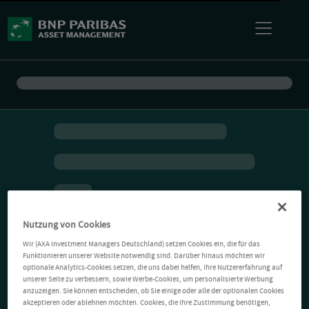
Nutzung von Cookies
Wir (AXA Investment Managers Deutschland) setzen Cookies ein, die für das
Funktionieren unserer Website notwendig sind. Darüber hinaus möchten wir
optionale Analytics-Cookies setzen, die uns dabei helfen, Ihre Nutzererfahrung auf
unserer Seite zu verbessern, sowie Werbe-Cookies, um personalisierte Werbung
anzuzeigen. Sie können entscheiden, ob Sie einige oder alle der optionalen Cookies
akzeptieren oder ablehnen möchten. Cookies, die Ihre Zustimmung benötigen,