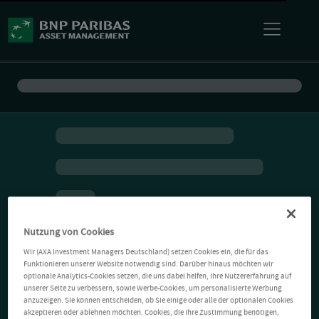
Nutzung von Cookies
Wir (AXA Investment Managers Deutschland) setzen Cookies ein, die für das
Funktionieren unserer Website notwendig sind. Darüber hinaus möchten wir
optionale Analytics-Cookies setzen, die uns dabei helfen, Ihre Nutzererfahrung auf
unserer Seite zu verbessern, sowie Werbe-Cookies, um personalisierte Werbung
anzuzeigen. Sie können entscheiden, ob Sie einige oder alle der optionalen Cookies
akzeptieren oder ablehnen möchten. Cookies, die Ihre Zustimmung benötigen,