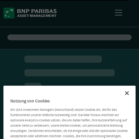
Nutzung von Cookies
Wir (AXA Investment Managers Deutschland) setzen Cookies ein, die für das
Funktionieren unserer Website notwendig sind. Darüber hinaus möchten wir
optionale Analytics-Cookies setzen, die uns dabei helfen, Ihre Nutzererfahrung auf
unserer Seite zu verbessern, sowie Werbe-Cookies, um personalisierte Werbung
anzuzeigen. Sie können entscheiden, ob Sie einige oder alle der optionalen Cookies
akzeptieren oder ablehnen möchten. Cookies, die Ihre Zustimmung benötigen,