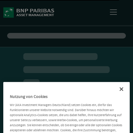
Nutzung von Cookies
Wir (AXA Investment Managers Deutschland) setzen Cookies ein, die für das
Funktionieren unserer Website notwendig sind. Darüber hinaus möchten wir
optionale Analytics-Cookies setzen, die uns dabei helfen, Ihre Nutzererfahrung auf
unserer Seite zu verbessern, sowie Werbe-Cookies, um personalisierte Werbung
anzuzeigen. Sie können entscheiden, ob Sie einige oder alle der optionalen Cookies
akzeptieren oder ablehnen möchten. Cookies, die Ihre Zustimmung benötigen,