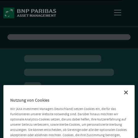
Nutzung von Cookies
Wir (AXA Investment Managers Deutschland) setzen Cookies ein, die für das
Funktionieren unserer Website notwendig sind. Darüber hinaus möchten wir
optionale Analytics-Cookies setzen, die uns dabei helfen, Ihre Nutzererfahrung auf
unserer Seite zu verbessern, sowie Werbe-Cookies, um personalisierte Werbung
anzuzeigen. Sie können entscheiden, ob Sie einige oder alle der optionalen Cookies
akzeptieren oder ablehnen möchten. Cookies, die Ihre Zustimmung benötigen,