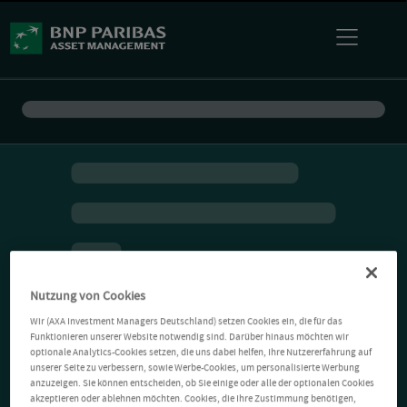
Nutzung von Cookies
Wir (AXA Investment Managers Deutschland) setzen Cookies ein, die für das
Funktionieren unserer Website notwendig sind. Darüber hinaus möchten wir
optionale Analytics-Cookies setzen, die uns dabei helfen, Ihre Nutzererfahrung auf
unserer Seite zu verbessern, sowie Werbe-Cookies, um personalisierte Werbung
anzuzeigen. Sie können entscheiden, ob Sie einige oder alle der optionalen Cookies
akzeptieren oder ablehnen möchten. Cookies, die Ihre Zustimmung benötigen,