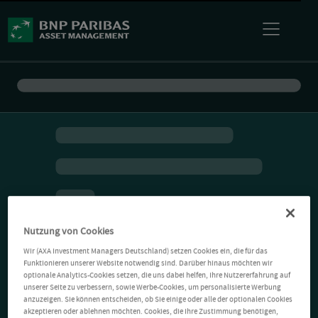
Nutzung von Cookies
Wir (AXA Investment Managers Deutschland) setzen Cookies ein, die für das
Funktionieren unserer Website notwendig sind. Darüber hinaus möchten wir
optionale Analytics-Cookies setzen, die uns dabei helfen, Ihre Nutzererfahrung auf
unserer Seite zu verbessern, sowie Werbe-Cookies, um personalisierte Werbung
anzuzeigen. Sie können entscheiden, ob Sie einige oder alle der optionalen Cookies
akzeptieren oder ablehnen möchten. Cookies, die Ihre Zustimmung benötigen,