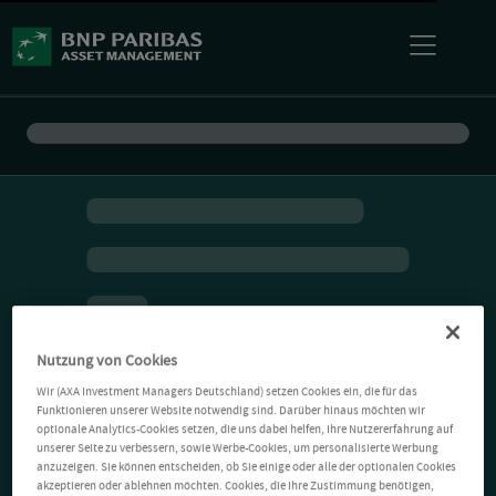
Nutzung von Cookies
Wir (AXA Investment Managers Deutschland) setzen Cookies ein, die für das
Funktionieren unserer Website notwendig sind. Darüber hinaus möchten wir
optionale Analytics-Cookies setzen, die uns dabei helfen, Ihre Nutzererfahrung auf
unserer Seite zu verbessern, sowie Werbe-Cookies, um personalisierte Werbung
anzuzeigen. Sie können entscheiden, ob Sie einige oder alle der optionalen Cookies
akzeptieren oder ablehnen möchten. Cookies, die Ihre Zustimmung benötigen,